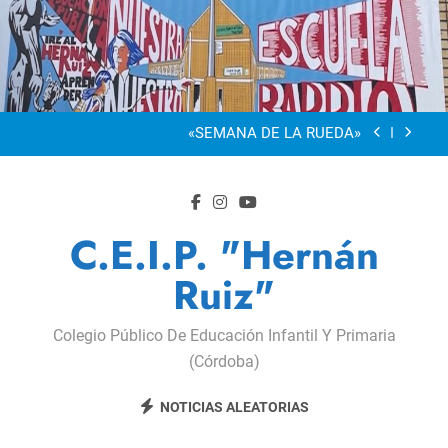
Saltar
al
“Visibles Sí”
contenido
Dia De La Familia
«SEMANA DE LA RUEDA»
Apadrinamiento Lector 2026
“Visibles Sí”
C.E.I.P. "Hernán
Dia De La Familia
Ruiz"
«SEMANA DE LA RUEDA»
Colegio Público De Educación Infantil Y Primaria
Apadrinamiento Lector 2026
(Córdoba)
“Visibles Sí”
NOTICIAS ALEATORIAS