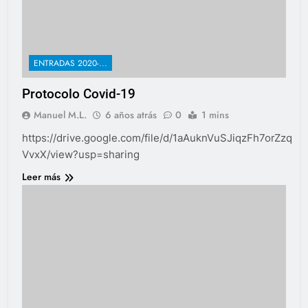
ENTRADAS 2020-...
Protocolo Covid-19
Manuel M.L.
6 años atrás
0
1 mins
https://drive.google.com/file/d/1aAuknVuSJiqzFh7orZzqS
VvxX/view?usp=sharing
Leer más