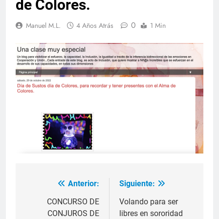
de Colores.
0
Manuel M.L.
4 Años Atrás
1 Min
Anterior:
Siguiente:
Navegación
de
CONCURSO DE
Volando para ser
CONJUROS DE
libres en sororidad