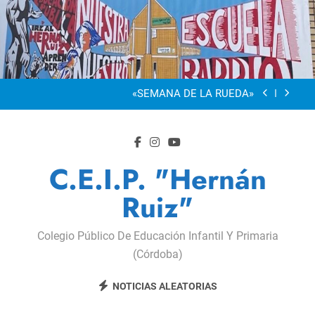
Saltar
al
“Visibles Sí”
contenido
Dia De La Familia
«SEMANA DE LA RUEDA»
Apadrinamiento Lector 2026
“Visibles Sí”
C.E.I.P. "Hernán
Dia De La Familia
Ruiz"
«SEMANA DE LA RUEDA»
Colegio Público De Educación Infantil Y Primaria
Apadrinamiento Lector 2026
(Córdoba)
“Visibles Sí”
NOTICIAS ALEATORIAS