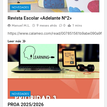
NOVEDADES
Revista Escolar «Adelante Nº2»
Manuel M.L.
9 meses atrás
0
1 mins
https://www.calameo.com/read/007851561b9abe090a9f8
Leer más
NOVEDADES
PROA 2025/2026