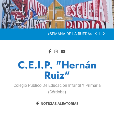
Saltar
al
“Visibles Sí”
contenido
Dia De La Familia
«SEMANA DE LA RUEDA»
Apadrinamiento Lector 2026
“Visibles Sí”
C.E.I.P. "Hernán
Dia De La Familia
Ruiz"
«SEMANA DE LA RUEDA»
Colegio Público De Educación Infantil Y Primaria
Apadrinamiento Lector 2026
(Córdoba)
“Visibles Sí”
NOTICIAS ALEATORIAS