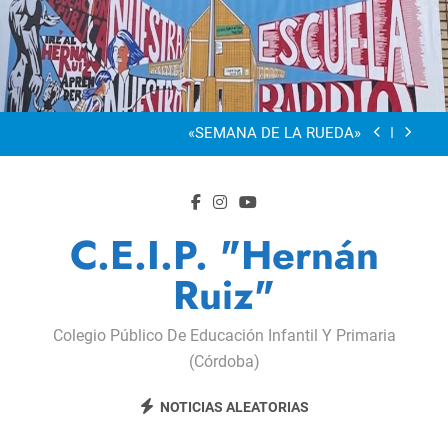
Saltar
al
“Visibles Sí”
contenido
Dia De La Familia
«SEMANA DE LA RUEDA»
Apadrinamiento Lector 2026
“Visibles Sí”
C.E.I.P. "Hernán
Dia De La Familia
Ruiz"
«SEMANA DE LA RUEDA»
Colegio Público De Educación Infantil Y Primaria
Apadrinamiento Lector 2026
(Córdoba)
“Visibles Sí”
NOTICIAS ALEATORIAS