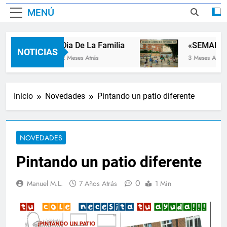
MENÚ
Dia De La Familia
«SEMANA D
NOTICIAS
2 Meses Atrás
3 Meses Atrás
Inicio
Novedades
Pintando un patio diferente
NOVEDADES
Pintando un patio diferente
0
Manuel M.L.
7 Años Atrás
1 Min