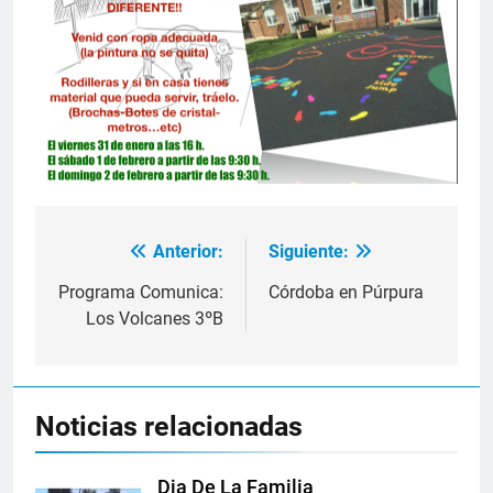
Anterior:
Siguiente:
Navegación
de
Programa Comunica:
Córdoba en Púrpura
Los Volcanes 3ºB
entradas
Noticias relacionadas
Dia De La Familia