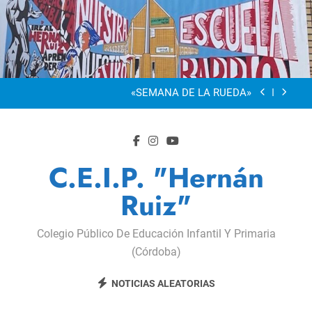
Saltar
al
“Visibles Sí”
contenido
Dia De La Familia
«SEMANA DE LA RUEDA»
Apadrinamiento Lector 2026
“Visibles Sí”
C.E.I.P. "Hernán
Dia De La Familia
Ruiz"
«SEMANA DE LA RUEDA»
Colegio Público De Educación Infantil Y Primaria
Apadrinamiento Lector 2026
(Córdoba)
“Visibles Sí”
NOTICIAS ALEATORIAS