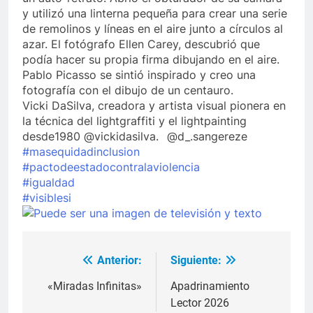
y utilizó una linterna pequeña para crear una serie
de remolinos y líneas en el aire junto a círculos al
azar. El fotógrafo Ellen Carey, descubrió que
podía hacer su propia firma dibujando en el aire.
Pablo Picasso se sintió inspirado y creo una
fotografía con el dibujo de un centauro.
Vicki DaSilva, creadora y artista visual pionera en
la técnica del lightgraffiti y el lightpainting
desde1980 @vickidasilva.⠀@d_.sangereze
#masequidadinclusion
#pactodeestadocontralaviolencia
#igualdad
#visiblesi
Anterior:
Siguiente:
Navegación
de
«Miradas Infinitas»
Apadrinamiento
Lector 2026