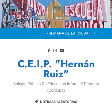
“Visibles Sí”
Saltar
al
Dia De La Familia
contenido
«SEMANA DE LA RUEDA»
Apadrinamiento Lector 2026
“Visibles Sí”
Dia De La Familia
C.E.I.P. "Hernán
«SEMANA DE LA RUEDA»
Ruiz"
Apadrinamiento Lector 2026
Colegio Público De Educación Infantil Y Primaria
“Visibles Sí”
(Córdoba)
NOTICIAS ALEATORIAS