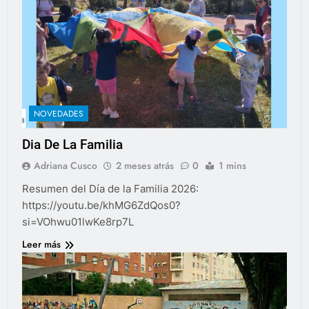
NOVEDADES
Dia De La Familia
Adriana Cusco
2 meses atrás
0
1 mins
Resumen del Día de la Familia 2026:
https://youtu.be/khMG6ZdQos0?
si=VOhwu01lwKe8rp7L
Leer más