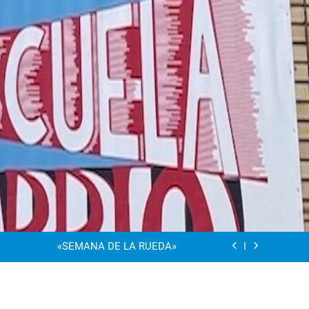
“Visibles Sí”
Dia De La Familia
«SEMANA DE LA RUEDA»
Apadrinamiento Lector 2026
“Visibles Sí”