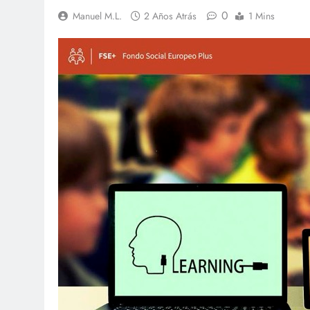
0
Manuel M.L.
2 Años Atrás
1 Mins