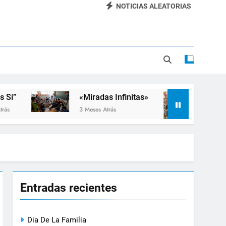
NOTICIAS ALEATORIAS
Dia De La Familia
«SEMANA DE LA RUEDA»
Apadrinamiento Lector 2026
“Visibles Sí”
«Miradas Infinitas»
Taller de Inclusió
3 Meses Atrás
3 Meses Atrás
Entradas recientes
Dia De La Familia