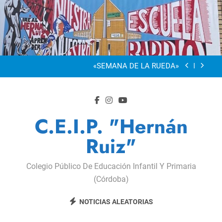
Saltar
al
“Visibles Sí”
contenido
Dia De La Familia
«SEMANA DE LA RUEDA»
Apadrinamiento Lector 2026
“Visibles Sí”
C.E.I.P. "Hernán
Dia De La Familia
Ruiz"
«SEMANA DE LA RUEDA»
Colegio Público De Educación Infantil Y Primaria
Apadrinamiento Lector 2026
(Córdoba)
“Visibles Sí”
NOTICIAS ALEATORIAS