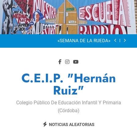
Saltar
al
“Visibles Sí”
contenido
Dia De La Familia
«SEMANA DE LA RUEDA»
Apadrinamiento Lector 2026
“Visibles Sí”
C.E.I.P. "Hernán
Dia De La Familia
Ruiz"
«SEMANA DE LA RUEDA»
Colegio Público De Educación Infantil Y Primaria
Apadrinamiento Lector 2026
(Córdoba)
“Visibles Sí”
NOTICIAS ALEATORIAS