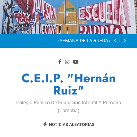
Saltar
al
“Visibles Sí”
contenido
Dia De La Familia
«SEMANA DE LA RUEDA»
Apadrinamiento Lector 2026
“Visibles Sí”
C.E.I.P. "Hernán
Dia De La Familia
Ruiz"
«SEMANA DE LA RUEDA»
Colegio Público De Educación Infantil Y Primaria
Apadrinamiento Lector 2026
(Córdoba)
“Visibles Sí”
NOTICIAS ALEATORIAS