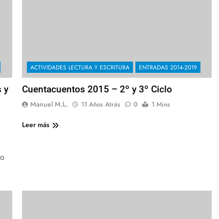
ACTIVIDADES LECTURA Y ESCRITURA
ENTRADAS 2014-2019
 y
Cuentacuentos 2015 – 2º y 3º Ciclo
Manuel M.L.
11 Años Atrás
0
1 Mins
Leer más
go