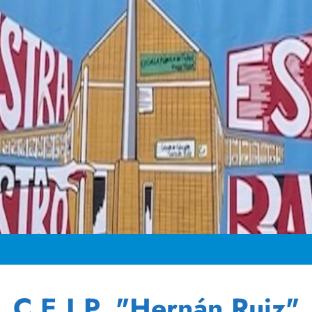
C.E.I.P. "Hernán Ruiz"