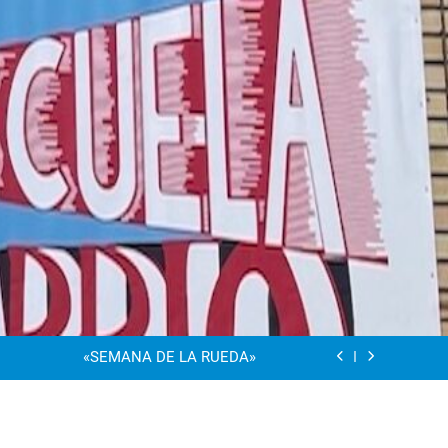
“Visibles Sí”
Dia De La Familia
«SEMANA DE LA RUEDA»
Apadrinamiento Lector 2026
“Visibles Sí”