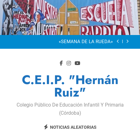
Saltar
al
“Visibles Sí”
contenido
Dia De La Familia
«SEMANA DE LA RUEDA»
Apadrinamiento Lector 2026
“Visibles Sí”
C.E.I.P. "Hernán
Dia De La Familia
Ruiz"
«SEMANA DE LA RUEDA»
Colegio Público De Educación Infantil Y Primaria
Apadrinamiento Lector 2026
(Córdoba)
“Visibles Sí”
NOTICIAS ALEATORIAS