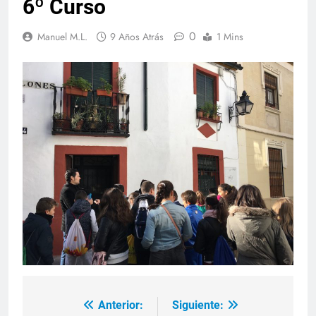
6º Curso
0
Manuel M.L.
9 Años Atrás
1 Mins
Anterior:
Siguiente:
Navegación