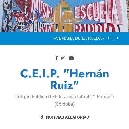
Saltar
al
“Visibles Sí”
contenido
Dia De La Familia
«SEMANA DE LA RUEDA»
Apadrinamiento Lector 2026
“Visibles Sí”
C.E.I.P. "Hernán
Dia De La Familia
Ruiz"
«SEMANA DE LA RUEDA»
Colegio Público De Educación Infantil Y Primaria
Apadrinamiento Lector 2026
(Córdoba)
“Visibles Sí”
NOTICIAS ALEATORIAS