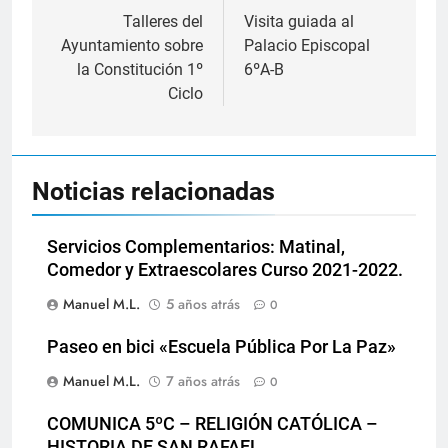
de
Talleres del
Visita guiada al
Ayuntamiento sobre
Palacio Episcopal
entradas
la Constitución 1º
6ºA-B
Ciclo
Noticias relacionadas
Servicios Complementarios: Matinal,
Comedor y Extraescolares Curso 2021-2022.
Manuel M.L.
5 años atrás
0
Paseo en bici «Escuela Pública Por La Paz»
Manuel M.L.
7 años atrás
0
COMUNICA 5ºC – RELIGIÓN CATÓLICA –
HISTORIA DE SAN RAFAEL