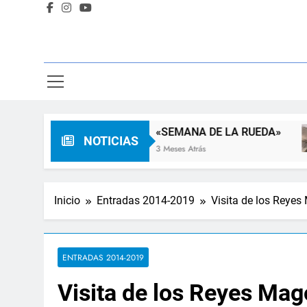
Familia
«SEMANA DE LA RUEDA»
NOTICIAS
3 Meses Atrás
Inicio
Entradas 2014-2019
Visita de los Reye
ENTRADAS 2014-2019
Visita de los Reyes Ma