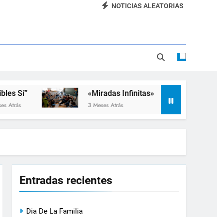
NOTICIAS ALEATORIAS
Dia De La Familia
«SEMANA DE LA RUEDA»
Apadrinamiento Lector 2026
“Visibles Sí”
”
«Miradas Infinitas»
Taller d
3 Meses Atrás
3 Meses At
Entradas recientes
Dia De La Familia