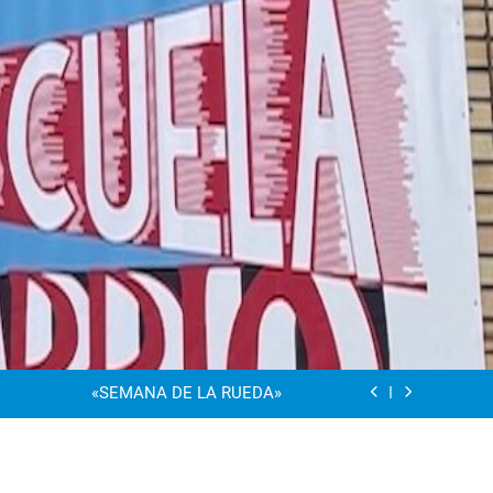
“Visibles Sí”
Dia De La Familia
«SEMANA DE LA RUEDA»
Apadrinamiento Lector 2026
“Visibles Sí”