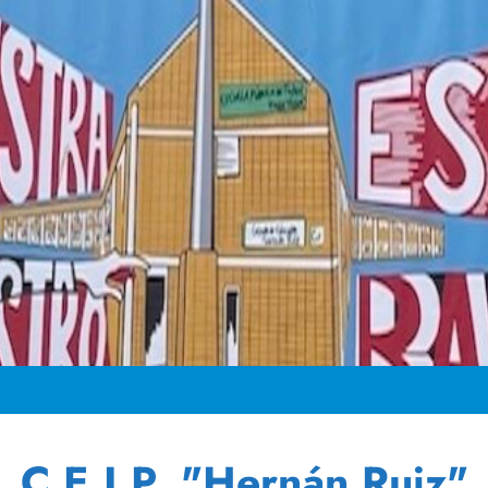
C.E.I.P. "Hernán Ruiz"