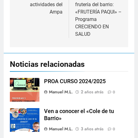
actividades del
frutería del barrio:
entradas
Ampa
«FRUTERÍA PAQUI» –
Programa
CRECIENDO EN
SALUD
Noticias relacionadas
PROA CURSO 2024/2025
Manuel M.L.
2 años atrás
0
Ven a conocer el «Cole de tu
Barrio»
Manuel M.L.
3 años atrás
0