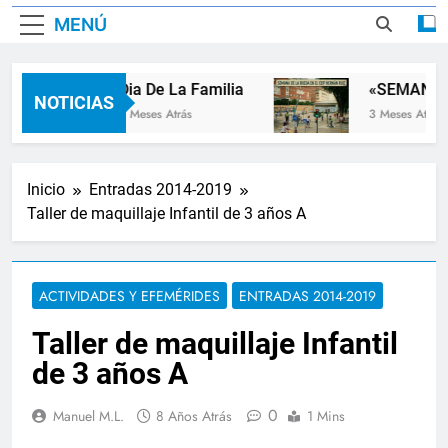
MENÚ
Dia De La Familia
«SEMANA D
NOTICIAS
2 Meses Atrás
3 Meses Atrás
Inicio
Entradas 2014-2019
Taller de maquillaje Infantil de 3 años A
ACTIVIDADES Y EFEMÉRIDES
ENTRADAS 2014-2019
Taller de maquillaje Infantil
de 3 años A
0
Manuel M.L.
8 Años Atrás
1 Mins