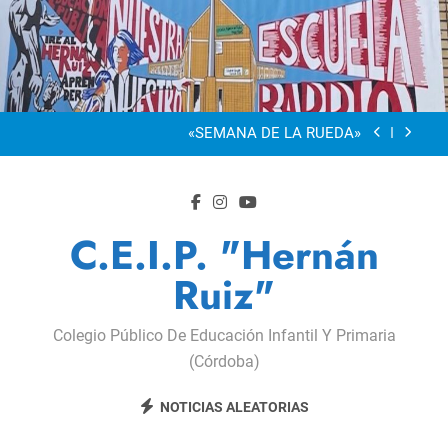
Saltar
al
“Visibles Sí”
contenido
Dia De La Familia
«SEMANA DE LA RUEDA»
Apadrinamiento Lector 2026
“Visibles Sí”
C.E.I.P. "Hernán
Dia De La Familia
Ruiz"
«SEMANA DE LA RUEDA»
Colegio Público De Educación Infantil Y Primaria
Apadrinamiento Lector 2026
(Córdoba)
“Visibles Sí”
NOTICIAS ALEATORIAS