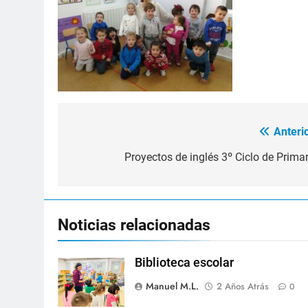
Anterio
Navegación
de
Proyectos de inglés 3º Ciclo de Primar
entradas
Noticias relacionadas
Biblioteca escolar
Manuel M.L.
2 Años Atrás
0