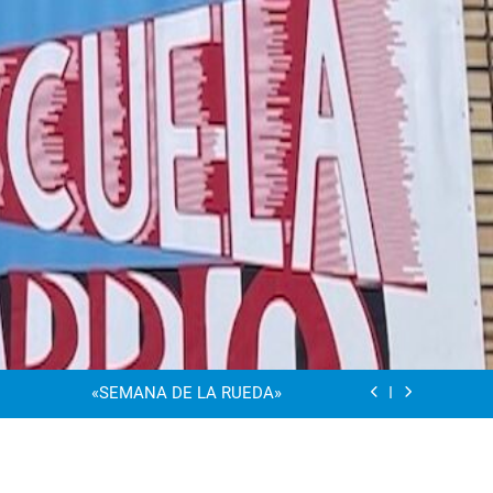
“Visibles Sí”
Dia De La Familia
«SEMANA DE LA RUEDA»
Apadrinamiento Lector 2026
“Visibles Sí”