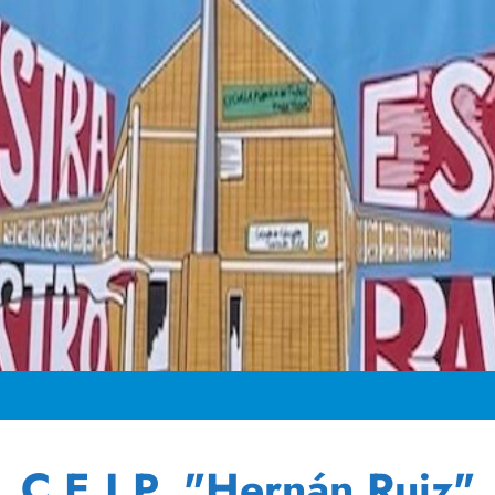
C.E.I.P. "Hernán Ruiz"