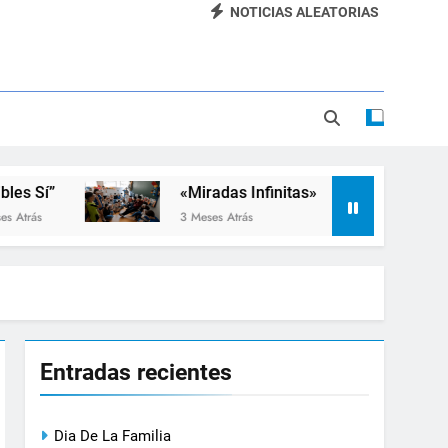
NOTICIAS ALEATORIAS
Dia De La Familia
«SEMANA DE LA RUEDA»
Apadrinamiento Lector 2026
“Visibles Sí”
«Miradas Infinitas»
Taller de 
3 Meses Atrás
3 Meses Atrá
Entradas recientes
Dia De La Familia