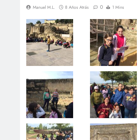
0
Manuel M.L.
8 Años Atrás
1 Mins