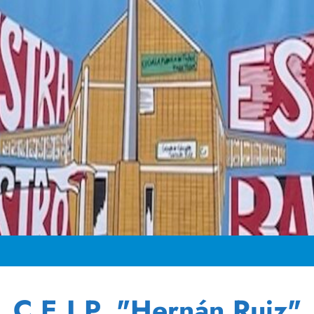
C.E.I.P. "Hernán Ruiz"