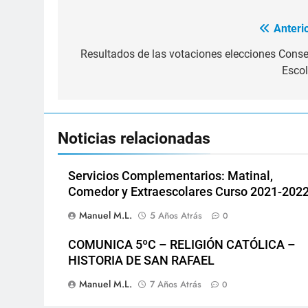
Anterio
Navegación
de
Resultados de las votaciones elecciones Conse
Escol
entradas
Noticias relacionadas
Servicios Complementarios: Matinal,
Comedor y Extraescolares Curso 2021-2022
Manuel M.L.
5 Años Atrás
0
COMUNICA 5ºC – RELIGIÓN CATÓLICA –
HISTORIA DE SAN RAFAEL
Manuel M.L.
7 Años Atrás
0