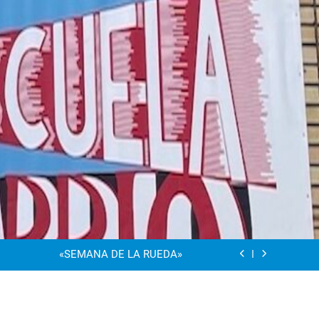
“Visibles Sí”
Dia De La Familia
«SEMANA DE LA RUEDA»
Apadrinamiento Lector 2026
“Visibles Sí”