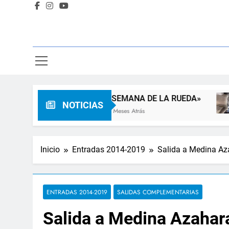
ia
«SEMANA DE LA RUEDA»
NOTICIAS
3 Meses Atrás
Inicio
Entradas 2014-2019
Salida a Medina Az
ENTRADAS 2014-2019
SALIDAS COMPLEMENTARIAS
Salida a Medina Azahar