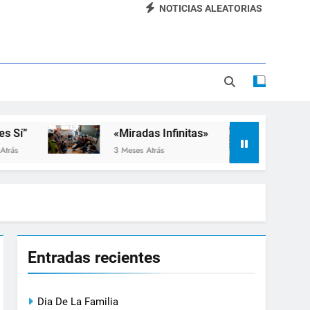
NOTICIAS ALEATORIAS
Dia De La Familia
«SEMANA DE LA RUEDA»
Apadrinamiento Lector 2026
“Visibles Sí”
«Miradas Infinitas»
Taller de Inc
3 Meses Atrás
3 Meses Atrás
Entradas recientes
Dia De La Familia