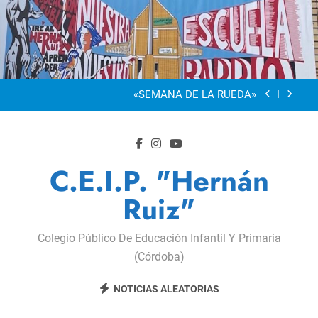
Saltar
al
“Visibles Sí”
contenido
Dia De La Familia
«SEMANA DE LA RUEDA»
Apadrinamiento Lector 2026
“Visibles Sí”
C.E.I.P. "Hernán
Dia De La Familia
Ruiz"
«SEMANA DE LA RUEDA»
Colegio Público De Educación Infantil Y Primaria
Apadrinamiento Lector 2026
(Córdoba)
“Visibles Sí”
NOTICIAS ALEATORIAS