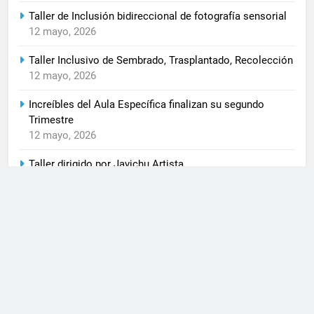
Taller de Inclusión bidireccional de fotografía sensorial
12 mayo, 2026
Taller Inclusivo de Sembrado, Trasplantado, Recolección
12 mayo, 2026
Increíbles del Aula Específica finalizan su segundo
Trimestre
12 mayo, 2026
Taller dirigido por Javichu Artista
12 mayo, 2026
Taller de Inclusión Bidireccional de Alumnado del Aula
EE y Primer Ciclo. DIA 8M
12 mayo, 2026
CEIP HERNÁN RUIZ - CÓRDOBA - 957 73 45 84 - C. Pintor
Reinoso, s/n, 14006 Córdoba Funciona gracias a