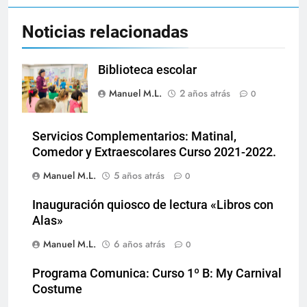
Noticias relacionadas
Biblioteca escolar
Manuel M.L.
2 años atrás
0
Servicios Complementarios: Matinal,
Comedor y Extraescolares Curso 2021-2022.
Manuel M.L.
5 años atrás
0
Inauguración quiosco de lectura «Libros con
Alas»
Manuel M.L.
6 años atrás
0
Programa Comunica: Curso 1º B: My Carnival
Costume