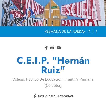
Saltar
al
“Visibles Sí”
contenido
Dia De La Familia
«SEMANA DE LA RUEDA»
Apadrinamiento Lector 2026
“Visibles Sí”
C.E.I.P. "Hernán
Dia De La Familia
Ruiz"
«SEMANA DE LA RUEDA»
Colegio Público De Educación Infantil Y Primaria
Apadrinamiento Lector 2026
(Córdoba)
“Visibles Sí”
NOTICIAS ALEATORIAS