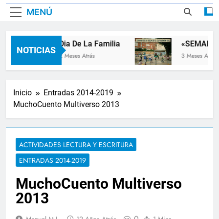
MENÚ
Dia De La Familia
«SEMANA D
NOTICIAS
2 Meses Atrás
3 Meses Atrás
Inicio
Entradas 2014-2019
MuchoCuento Multiverso 2013
ACTIVIDADES LECTURA Y ESCRITURA
ENTRADAS 2014-2019
MuchoCuento Multiverso
2013
0
Manuel M.L.
12 Años Atrás
1 Mins