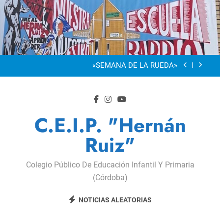
Saltar
al
“Visibles Sí”
contenido
Dia De La Familia
«SEMANA DE LA RUEDA»
Apadrinamiento Lector 2026
“Visibles Sí”
C.E.I.P. "Hernán
Dia De La Familia
Ruiz"
«SEMANA DE LA RUEDA»
Colegio Público De Educación Infantil Y Primaria
Apadrinamiento Lector 2026
(Córdoba)
“Visibles Sí”
NOTICIAS ALEATORIAS