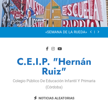
Saltar
al
“Visibles Sí”
contenido
Dia De La Familia
«SEMANA DE LA RUEDA»
Apadrinamiento Lector 2026
“Visibles Sí”
C.E.I.P. "Hernán
Dia De La Familia
Ruiz"
«SEMANA DE LA RUEDA»
Colegio Público De Educación Infantil Y Primaria
Apadrinamiento Lector 2026
(Córdoba)
“Visibles Sí”
NOTICIAS ALEATORIAS