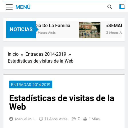
MENÚ
Dia De La Familia
«SEMANA D
NOTICIAS
3 Meses Atrás
3 Meses Atrás
Inicio
Entradas 2014-2019
Estadísticas de visitas de la Web
ENTRADAS 2014-2019
Estadísticas de visitas de la
Web
0
Manuel M.L.
11 Años Atrás
1 Mins