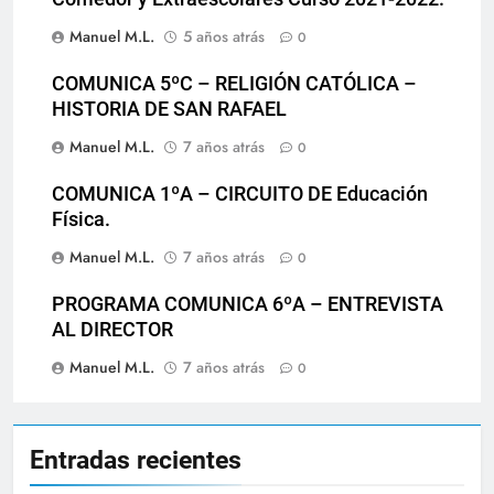
Manuel M.L.
5 años atrás
0
COMUNICA 5ºC – RELIGIÓN CATÓLICA –
HISTORIA DE SAN RAFAEL
Manuel M.L.
7 años atrás
0
COMUNICA 1ºA – CIRCUITO DE Educación
Física.
Manuel M.L.
7 años atrás
0
PROGRAMA COMUNICA 6ºA – ENTREVISTA
AL DIRECTOR
Manuel M.L.
7 años atrás
0
Entradas recientes