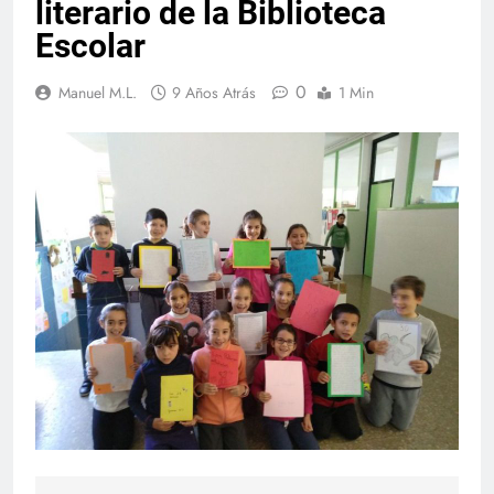
literario de la Biblioteca
Escolar
0
Manuel M.L.
9 Años Atrás
1 Min