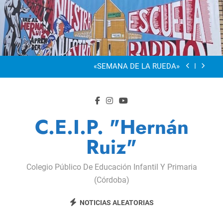
Saltar
al
“Visibles Sí”
contenido
Dia De La Familia
«SEMANA DE LA RUEDA»
Apadrinamiento Lector 2026
“Visibles Sí”
C.E.I.P. "Hernán
Dia De La Familia
Ruiz"
«SEMANA DE LA RUEDA»
Colegio Público De Educación Infantil Y Primaria
Apadrinamiento Lector 2026
(Córdoba)
“Visibles Sí”
NOTICIAS ALEATORIAS