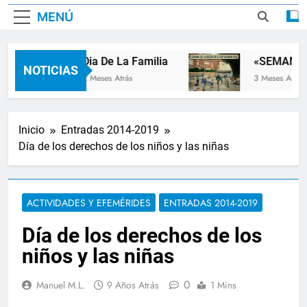
MENÚ
Dia De La Familia
«SEMANA D
NOTICIAS
2 Meses Atrás
3 Meses Atrás
Inicio
Entradas 2014-2019
Día de los derechos de los niños y las niñas
ACTIVIDADES Y EFEMÉRIDES
ENTRADAS 2014-2019
Día de los derechos de los
niños y las niñas
0
Manuel M.L.
9 Años Atrás
1 Mins