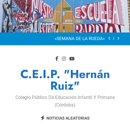
Saltar
al
“Visibles Sí”
contenido
Dia De La Familia
«SEMANA DE LA RUEDA»
Apadrinamiento Lector 2026
“Visibles Sí”
C.E.I.P. "Hernán
Dia De La Familia
Ruiz"
«SEMANA DE LA RUEDA»
Colegio Público De Educación Infantil Y Primaria
Apadrinamiento Lector 2026
(Córdoba)
“Visibles Sí”
NOTICIAS ALEATORIAS