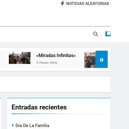
NOTICIAS ALEATORIAS
Dia De La Familia
«SEMANA DE LA RUEDA»
Apadrinamiento Lector 2026
“Visibles Sí”
«Miradas Infinitas»
Taller de Inclusión 
3 Meses Atrás
3 Meses Atrás
Entradas recientes
Dia De La Familia