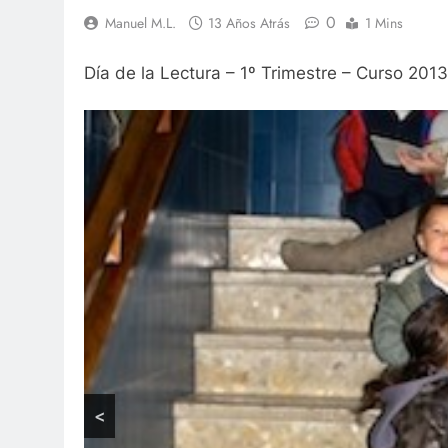
0
Manuel M.L.
13 Años Atrás
1 Mins
Día de la Lectura – 1º Trimestre – Curso 201
<