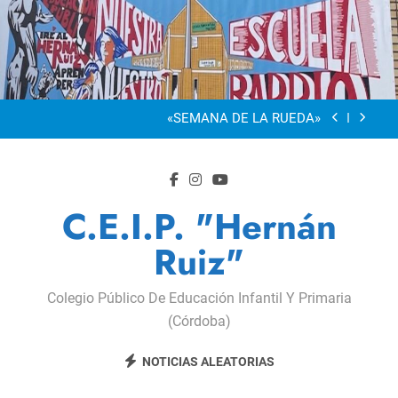
Saltar
al
“Visibles Sí”
contenido
Dia De La Familia
«SEMANA DE LA RUEDA»
Apadrinamiento Lector 2026
“Visibles Sí”
C.E.I.P. "Hernán
Dia De La Familia
Ruiz"
«SEMANA DE LA RUEDA»
Colegio Público De Educación Infantil Y Primaria
Apadrinamiento Lector 2026
(Córdoba)
“Visibles Sí”
NOTICIAS ALEATORIAS