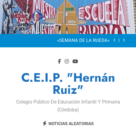
Saltar
al
“Visibles Sí”
contenido
Dia De La Familia
«SEMANA DE LA RUEDA»
Apadrinamiento Lector 2026
“Visibles Sí”
C.E.I.P. "Hernán
Dia De La Familia
Ruiz"
«SEMANA DE LA RUEDA»
Colegio Público De Educación Infantil Y Primaria
Apadrinamiento Lector 2026
(Córdoba)
“Visibles Sí”
NOTICIAS ALEATORIAS