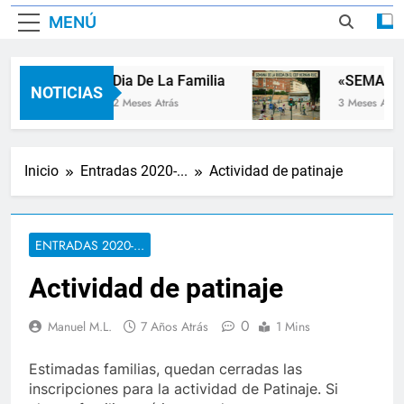
MENÚ
Dia De La Familia
«SEMANA 
NOTICIAS
2 Meses Atrás
3 Meses Atrás
Inicio
Entradas 2020-...
Actividad de patinaje
ENTRADAS 2020-...
Actividad de patinaje
0
Manuel M.L.
7 Años Atrás
1 Mins
Estimadas familias, quedan cerradas las
inscripciones para la actividad de Patinaje. Si