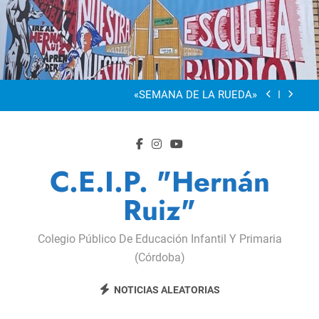
Saltar
al
“Visibles Sí”
contenido
Dia De La Familia
«SEMANA DE LA RUEDA»
Apadrinamiento Lector 2026
“Visibles Sí”
C.E.I.P. "Hernán
Dia De La Familia
Ruiz"
«SEMANA DE LA RUEDA»
Colegio Público De Educación Infantil Y Primaria
Apadrinamiento Lector 2026
(Córdoba)
“Visibles Sí”
NOTICIAS ALEATORIAS