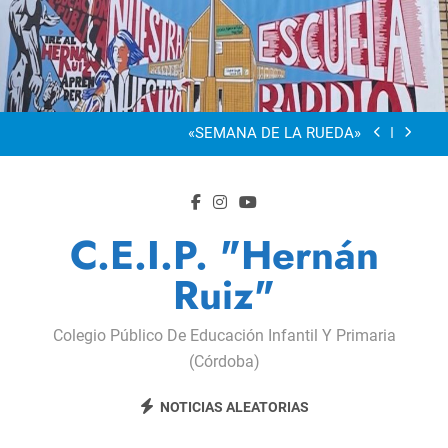
Saltar
al
“Visibles Sí”
contenido
Dia De La Familia
«SEMANA DE LA RUEDA»
Apadrinamiento Lector 2026
“Visibles Sí”
C.E.I.P. "Hernán
Dia De La Familia
Ruiz"
«SEMANA DE LA RUEDA»
Colegio Público De Educación Infantil Y Primaria
Apadrinamiento Lector 2026
(Córdoba)
“Visibles Sí”
NOTICIAS ALEATORIAS