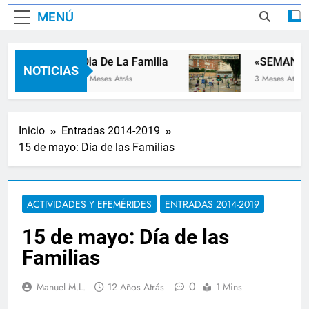
MENÚ
Dia De La Familia
«SEMANA D
NOTICIAS
2 Meses Atrás
3 Meses Atrás
Inicio
Entradas 2014-2019
15 de mayo: Día de las Familias
ACTIVIDADES Y EFEMÉRIDES
ENTRADAS 2014-2019
15 de mayo: Día de las
Familias
0
Manuel M.L.
12 Años Atrás
1 Mins