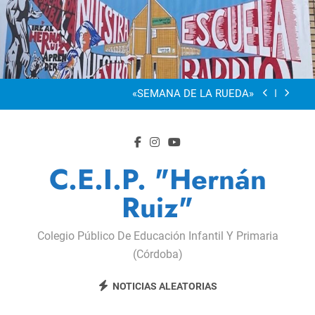
Saltar
al
“Visibles Sí”
contenido
Dia De La Familia
«SEMANA DE LA RUEDA»
Apadrinamiento Lector 2026
“Visibles Sí”
C.E.I.P. "Hernán
Dia De La Familia
Ruiz"
«SEMANA DE LA RUEDA»
Colegio Público De Educación Infantil Y Primaria
Apadrinamiento Lector 2026
(Córdoba)
“Visibles Sí”
NOTICIAS ALEATORIAS