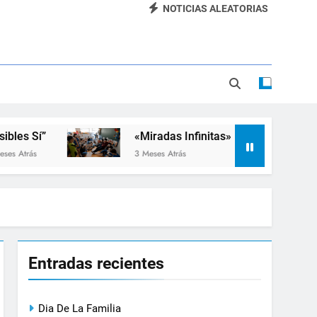
NOTICIAS ALEATORIAS
Dia De La Familia
«SEMANA DE LA RUEDA»
Apadrinamiento Lector 2026
“Visibles Sí”
í”
«Miradas Infinitas»
Taller
s
3 Meses Atrás
3 Meses 
Entradas recientes
Dia De La Familia