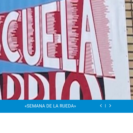
“Visibles Sí”
Dia De La Familia
«SEMANA DE LA RUEDA»
Apadrinamiento Lector 2026
“Visibles Sí”