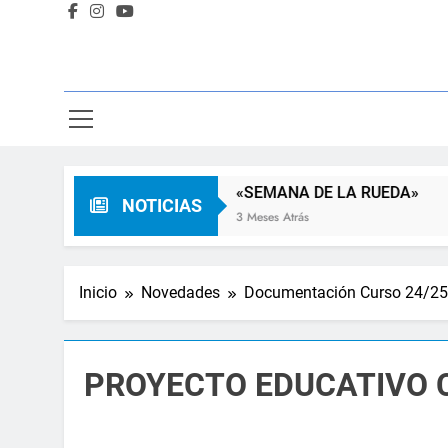
a Familia
«SEMANA DE LA RUEDA»
NOTICIAS
ás
3 Meses Atrás
Inicio
Novedades
Documentación Curso 24/25
PROYECTO EDUCATIVO C