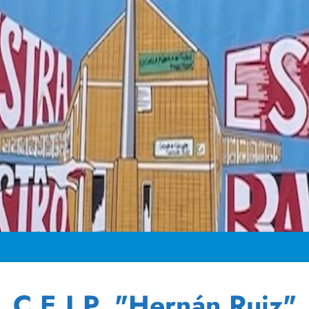
C.E.I.P. "Hernán Ruiz"