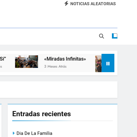
NOTICIAS ALEATORIAS
Dia De La Familia
«SEMANA DE LA RUEDA»
Apadrinamiento Lector 2026
“Visibles Sí”
«Miradas Infinitas»
Taller de Inc
3 Meses Atrás
3 Meses Atrás
Entradas recientes
Dia De La Familia