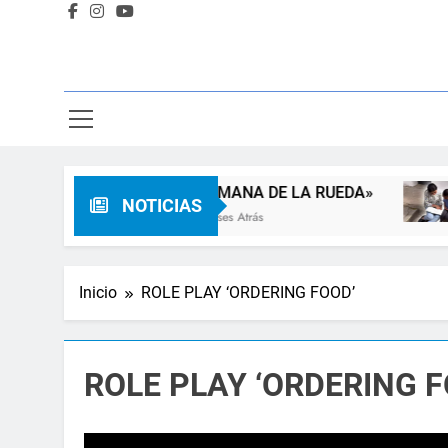
ia
«SEMANA DE LA RUEDA»
NOTICIAS
3 Meses Atrás
Inicio
ROLE PLAY ‘ORDERING FOOD’
ROLE PLAY ‘ORDERING F