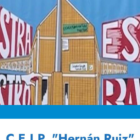
C.E.I.P. "Hernán Ruiz"