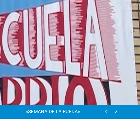
“Visibles Sí”
Dia De La Familia
«SEMANA DE LA RUEDA»
Apadrinamiento Lector 2026
“Visibles Sí”