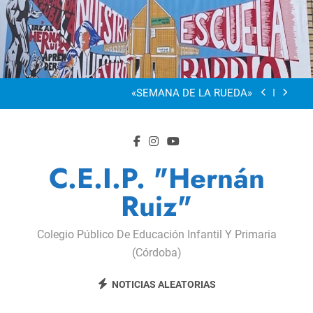
Saltar
al
“Visibles Sí”
contenido
Dia De La Familia
«SEMANA DE LA RUEDA»
Apadrinamiento Lector 2026
“Visibles Sí”
C.E.I.P. "Hernán
Dia De La Familia
Ruiz"
«SEMANA DE LA RUEDA»
Colegio Público De Educación Infantil Y Primaria
Apadrinamiento Lector 2026
(Córdoba)
“Visibles Sí”
NOTICIAS ALEATORIAS