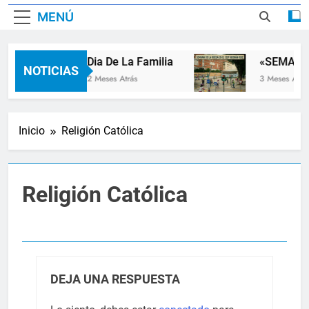
MENÚ
Dia De La Familia
«SEMANA 
NOTICIAS
2 Meses Atrás
3 Meses Atrás
Inicio
Religión Católica
Religión Católica
DEJA UNA RESPUESTA