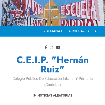
Saltar
al
“Visibles Sí”
contenido
Dia De La Familia
«SEMANA DE LA RUEDA»
Apadrinamiento Lector 2026
“Visibles Sí”
C.E.I.P. "Hernán
Dia De La Familia
Ruiz"
«SEMANA DE LA RUEDA»
Colegio Público De Educación Infantil Y Primaria
Apadrinamiento Lector 2026
(Córdoba)
“Visibles Sí”
NOTICIAS ALEATORIAS