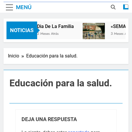
MENÚ
Dia De La Familia
«SEMANA 
NOTICIAS
2 Meses Atrás
3 Meses Atrás
Inicio
Educación para la salud.
Educación para la salud.
DEJA UNA RESPUESTA