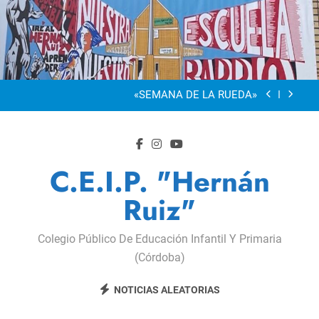
Saltar
al
“Visibles Sí”
contenido
Dia De La Familia
«SEMANA DE LA RUEDA»
Apadrinamiento Lector 2026
“Visibles Sí”
C.E.I.P. "Hernán
Dia De La Familia
Ruiz"
«SEMANA DE LA RUEDA»
Colegio Público De Educación Infantil Y Primaria
Apadrinamiento Lector 2026
(Córdoba)
“Visibles Sí”
NOTICIAS ALEATORIAS