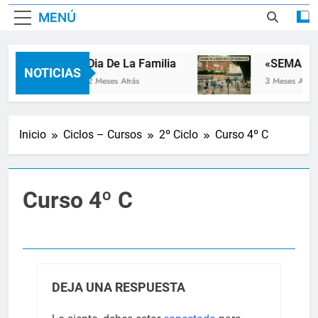
MENÚ
Dia De La Familia
«SEMANA 
NOTICIAS
2 Meses Atrás
3 Meses Atrás
Inicio
Ciclos – Cursos
2º Ciclo
Curso 4º C
Curso 4º C
DEJA UNA RESPUESTA