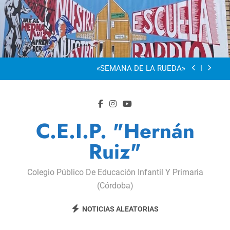
Saltar
al
“Visibles Sí”
contenido
Dia De La Familia
«SEMANA DE LA RUEDA»
Apadrinamiento Lector 2026
“Visibles Sí”
C.E.I.P. "Hernán
Dia De La Familia
Ruiz"
«SEMANA DE LA RUEDA»
Colegio Público De Educación Infantil Y Primaria
Apadrinamiento Lector 2026
(Córdoba)
“Visibles Sí”
NOTICIAS ALEATORIAS