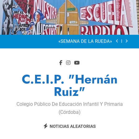
Saltar
al
“Visibles Sí”
contenido
Dia De La Familia
«SEMANA DE LA RUEDA»
Apadrinamiento Lector 2026
“Visibles Sí”
C.E.I.P. "Hernán
Dia De La Familia
Ruiz"
«SEMANA DE LA RUEDA»
Colegio Público De Educación Infantil Y Primaria
Apadrinamiento Lector 2026
(Córdoba)
“Visibles Sí”
NOTICIAS ALEATORIAS