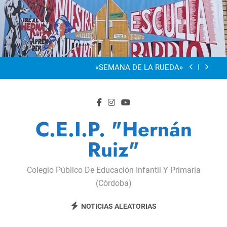
Saltar
“Visibles Sí”
al
contenido
Dia De La Familia
«SEMANA DE LA RUEDA»
Apadrinamiento Lector 2026
“Visibles Sí”
C.E.I.P. "Hernán
Dia De La Familia
Ruiz"
«SEMANA DE LA RUEDA»
Apadrinamiento Lector 2026
Colegio Público De Educación Infantil Y Primaria
(Córdoba)
“Visibles Sí”
NOTICIAS ALEATORIAS