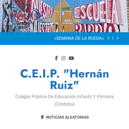
Saltar
al
“Visibles Sí”
contenido
Dia De La Familia
«SEMANA DE LA RUEDA»
Apadrinamiento Lector 2026
“Visibles Sí”
C.E.I.P. "Hernán
Dia De La Familia
Ruiz"
«SEMANA DE LA RUEDA»
Colegio Público De Educación Infantil Y Primaria
Apadrinamiento Lector 2026
(Córdoba)
“Visibles Sí”
NOTICIAS ALEATORIAS