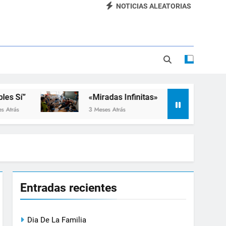
NOTICIAS ALEATORIAS
Dia De La Familia
«SEMANA DE LA RUEDA»
Apadrinamiento Lector 2026
“Visibles Sí”
«Miradas Infinitas»
Taller d
3 Meses Atrás
3 Meses Atr
Entradas recientes
Dia De La Familia