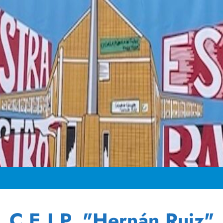
C.E.I.P. "Hernán Ruiz"