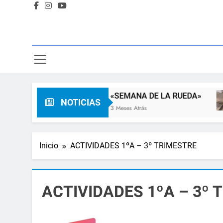
Familia
«SEMANA DE LA RUEDA»
NOTICIAS
3 Meses Atrás
Inicio
ACTIVIDADES 1ºA – 3º TRIMESTRE
ACTIVIDADES 1ºA – 3º 