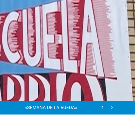
“Visibles Sí”
Dia De La Familia
«SEMANA DE LA RUEDA»
Apadrinamiento Lector 2026
“Visibles Sí”