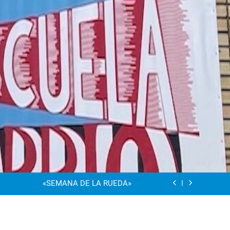
“Visibles Sí”
Dia De La Familia
«SEMANA DE LA RUEDA»
Apadrinamiento Lector 2026
“Visibles Sí”