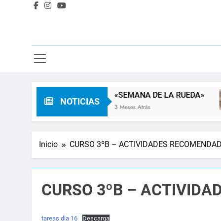
 Familia
«SEMANA DE LA RUEDA»
NOTICIAS
s
3 Meses Atrás
Inicio
CURSO 3ºB – ACTIVIDADES RECOMENDA
CURSO 3ºB – ACTIVID
tareas dia 16
Descarga