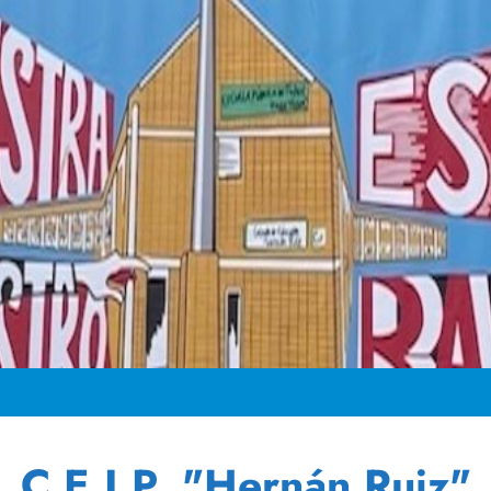
C.E.I.P. "Hernán Ruiz"