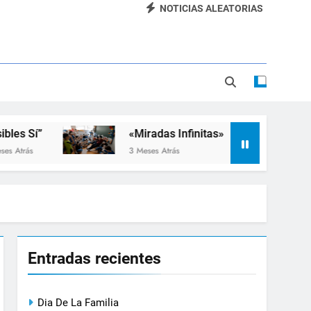
NOTICIAS ALEATORIAS
Dia De La Familia
«SEMANA DE LA RUEDA»
Apadrinamiento Lector 2026
“Visibles Sí”
í”
«Miradas Infinitas»
Taller 
3 Meses Atrás
3 Meses A
Entradas recientes
Dia De La Familia