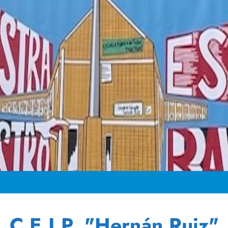
C.E.I.P. "Hernán Ruiz"