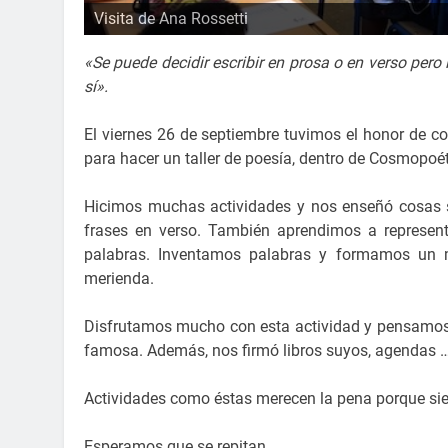
Visita de Ana Rossetti
Visita de Ana Rossetti
Visita de Ana Rossetti
Visita de Ana Rossetti
Visita de Ana Rossetti
Visita de Ana Rossetti
Visita de Ana Rossetti
Visita de Ana Rossetti
Visita de Ana Rossetti
Visita de Ana Rossetti
Visita de Ana Rossetti
Visita de Ana Rossetti
«Se puede decidir escribir en prosa o en verso pero 
sí».
El viernes 26 de septiembre tuvimos el honor de co
para hacer un taller de poesía, dentro de Cosmopoét
Hicimos muchas actividades y nos enseñó cosas s
frases en verso. También aprendimos a represent
palabras. Inventamos palabras y formamos un
merienda.
Disfrutamos mucho con esta actividad y pensamos 
famosa. Además, nos firmó libros suyos, agendas 
Actividades como éstas merecen la pena porque sie
Esperamos que se repitan.