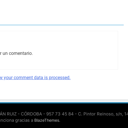
r un comentario.
w your comment data is processed.
N RUIZ - CÓRDOBA - 957 73 45 84 - C. Pintor Reinoso, s/n, 
nciona gracias a
.
BlazeThemes