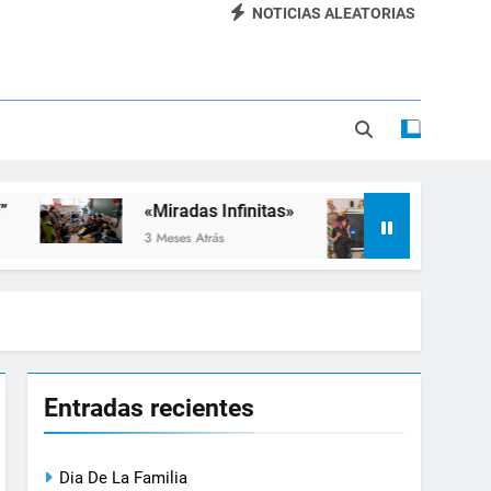
NOTICIAS ALEATORIAS
Dia De La Familia
«SEMANA DE LA RUEDA»
Apadrinamiento Lector 2026
“Visibles Sí”
«Miradas Infinitas»
Taller de Inclusión 
3 Meses Atrás
3 Meses Atrás
Entradas recientes
Dia De La Familia