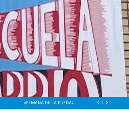
“Visibles Sí”
Dia De La Familia
«SEMANA DE LA RUEDA»
Apadrinamiento Lector 2026
“Visibles Sí”