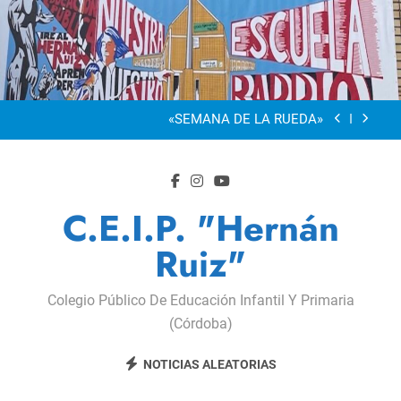
Saltar
al
“Visibles Sí”
contenido
Dia De La Familia
«SEMANA DE LA RUEDA»
Apadrinamiento Lector 2026
“Visibles Sí”
C.E.I.P. "Hernán
Dia De La Familia
Ruiz"
«SEMANA DE LA RUEDA»
Colegio Público De Educación Infantil Y Primaria
Apadrinamiento Lector 2026
(Córdoba)
“Visibles Sí”
NOTICIAS ALEATORIAS