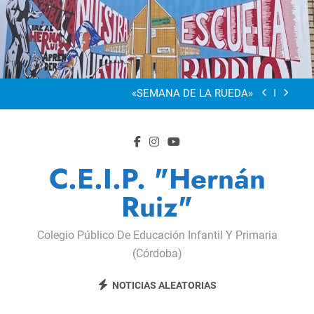
Saltar
al
“Visibles Sí”
contenido
Dia De La Familia
«SEMANA DE LA RUEDA»
Apadrinamiento Lector 2026
“Visibles Sí”
C.E.I.P. "Hernán
Dia De La Familia
Ruiz"
«SEMANA DE LA RUEDA»
Colegio Público De Educación Infantil Y Primaria
Apadrinamiento Lector 2026
(Córdoba)
“Visibles Sí”
NOTICIAS ALEATORIAS