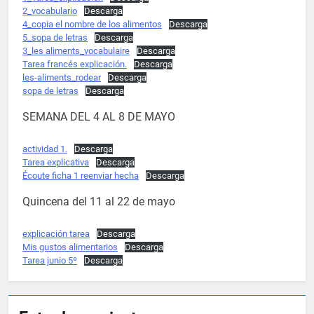
2_vocabulario
Descarga
4_copia el nombre de los alimentos
Descarga
5_sopa de letras
Descarga
3_les aliments_vocabulaire
Descarga
Tarea francés explicación.
Descarga
les-aliments_rodear
Descarga
sopa de letras
Descarga
SEMANA DEL 4 AL 8 DE MAYO
actividad 1.
Descarga
Tarea explicativa
Descarga
Écoute ficha 1 reenviar hecha
Descarga
Quincena del 11 al 22 de mayo
explicación tarea
Descarga
Mis gustos alimentarios
Descarga
Tarea junio 5º
Descarga