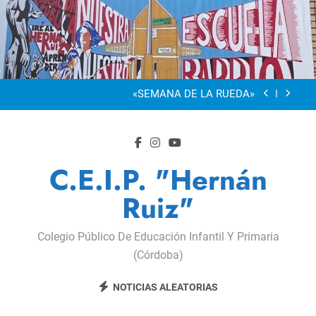
Saltar
al
“Visibles Sí”
contenido
Dia De La Familia
«SEMANA DE LA RUEDA»
Apadrinamiento Lector 2026
“Visibles Sí”
C.E.I.P. "Hernán
Dia De La Familia
Ruiz"
«SEMANA DE LA RUEDA»
Colegio Público De Educación Infantil Y Primaria
Apadrinamiento Lector 2026
(Córdoba)
“Visibles Sí”
NOTICIAS ALEATORIAS