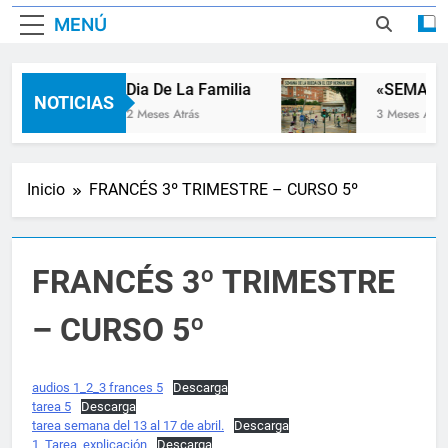
MENÚ
Dia De La Familia
«SEMANA 
NOTICIAS
2 Meses Atrás
3 Meses Atrás
Inicio
FRANCÉS 3º TRIMESTRE – CURSO 5º
FRANCÉS 3º TRIMESTRE
– CURSO 5º
audios 1_2_3 frances 5
Descarga
tarea 5
Descarga
tarea semana del 13 al 17 de abril.
Descarga
1_Tarea_explicación
Descarga