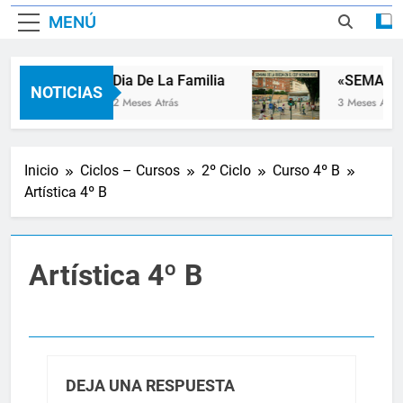
MENÚ
Dia De La Familia
«SEMANA 
NOTICIAS
2 Meses Atrás
3 Meses Atrás
Inicio
Ciclos – Cursos
2º Ciclo
Curso 4º B
Artística 4º B
Artística 4º B
DEJA UNA RESPUESTA