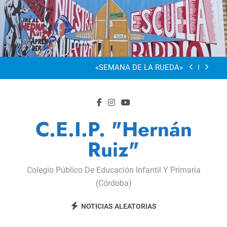
Saltar
al
“Visibles Sí”
contenido
Dia De La Familia
«SEMANA DE LA RUEDA»
Apadrinamiento Lector 2026
“Visibles Sí”
C.E.I.P. "Hernán
Dia De La Familia
Ruiz"
«SEMANA DE LA RUEDA»
Colegio Público De Educación Infantil Y Primaria
Apadrinamiento Lector 2026
(Córdoba)
“Visibles Sí”
NOTICIAS ALEATORIAS