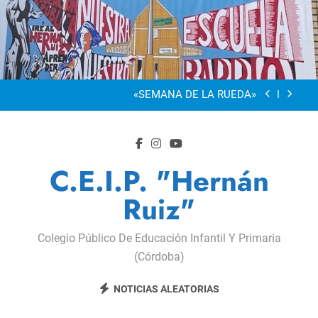
Saltar
al
“Visibles Sí”
contenido
Dia De La Familia
«SEMANA DE LA RUEDA»
Apadrinamiento Lector 2026
“Visibles Sí”
C.E.I.P. "Hernán
Dia De La Familia
Ruiz"
«SEMANA DE LA RUEDA»
Colegio Público De Educación Infantil Y Primaria
Apadrinamiento Lector 2026
(Córdoba)
“Visibles Sí”
NOTICIAS ALEATORIAS