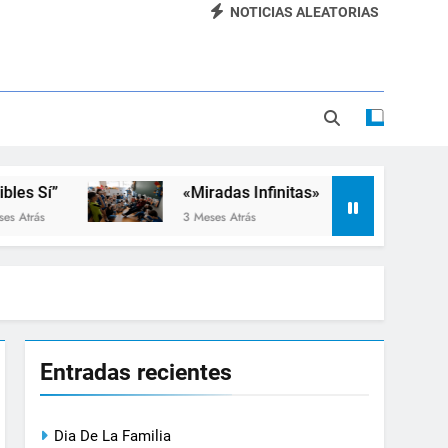
NOTICIAS ALEATORIAS
Dia De La Familia
«SEMANA DE LA RUEDA»
Apadrinamiento Lector 2026
“Visibles Sí”
”
«Miradas Infinitas»
Taller 
3 Meses Atrás
3 Meses A
Entradas recientes
Dia De La Familia