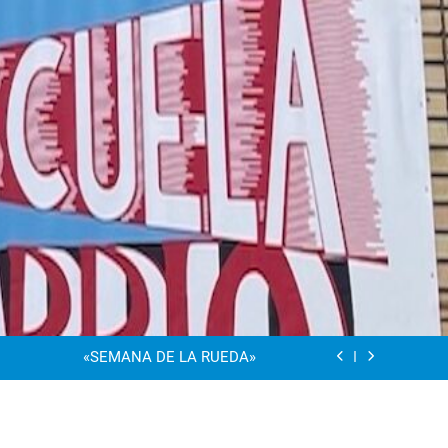
“Visibles Sí”
Dia De La Familia
«SEMANA DE LA RUEDA»
Apadrinamiento Lector 2026
“Visibles Sí”