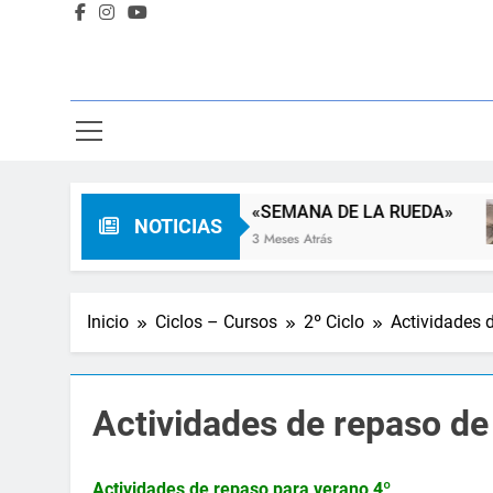
 Familia
«SEMANA DE LA RUEDA»
NOTICIAS
3 Meses Atrás
Inicio
Ciclos – Cursos
2º Ciclo
Actividades 
Actividades de repaso de
Actividades de repaso para verano 4º