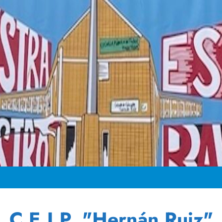
C.E.I.P. "Hernán Ruiz"