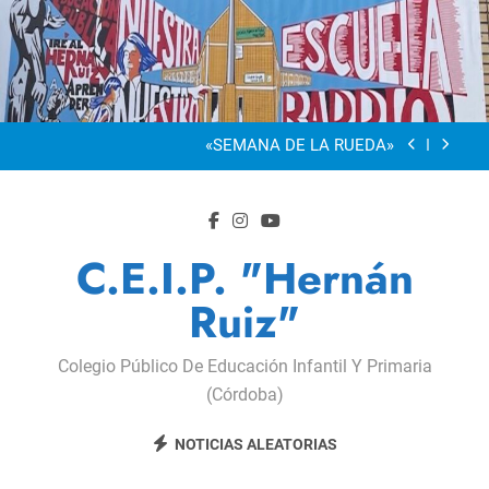
Saltar
al
“Visibles Sí”
contenido
Dia De La Familia
«SEMANA DE LA RUEDA»
Apadrinamiento Lector 2026
“Visibles Sí”
C.E.I.P. "Hernán
Dia De La Familia
Ruiz"
«SEMANA DE LA RUEDA»
Colegio Público De Educación Infantil Y Primaria
Apadrinamiento Lector 2026
(Córdoba)
“Visibles Sí”
NOTICIAS ALEATORIAS