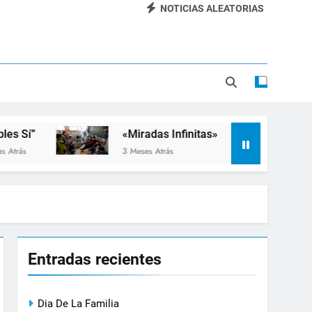
NOTICIAS ALEATORIAS
Dia De La Familia
«SEMANA DE LA RUEDA»
Apadrinamiento Lector 2026
“Visibles Sí”
”
«Miradas Infinitas»
Taller d
3 Meses Atrás
3 Meses At
Entradas recientes
Dia De La Familia