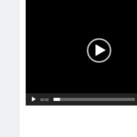
de
vídeo
00:00