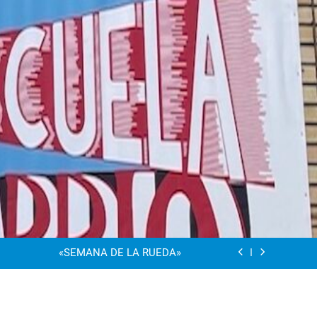
“Visibles Sí”
Dia De La Familia
«SEMANA DE LA RUEDA»
Apadrinamiento Lector 2026
“Visibles Sí”