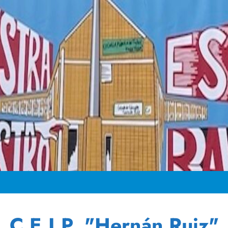
C.E.I.P. "Hernán Ruiz"