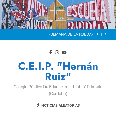
Saltar
al
“Visibles Sí”
contenido
Dia De La Familia
«SEMANA DE LA RUEDA»
Apadrinamiento Lector 2026
“Visibles Sí”
C.E.I.P. "Hernán
Dia De La Familia
Ruiz"
«SEMANA DE LA RUEDA»
Colegio Público De Educación Infantil Y Primaria
Apadrinamiento Lector 2026
(Córdoba)
“Visibles Sí”
NOTICIAS ALEATORIAS